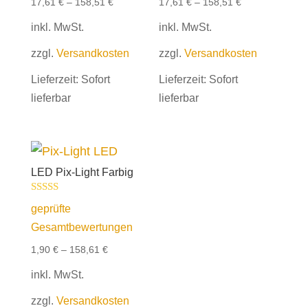
17,61
€
–
158,51
€
17,61
€
–
158,51
€
inkl. MwSt.
inkl. MwSt.
zzgl.
Versandkosten
zzgl.
Versandkosten
Lieferzeit:
Sofort
Lieferzeit:
Sofort
lieferbar
lieferbar
LED Pix-Light Farbig
Bewertet mit
geprüfte
5.00
von 5
Gesamtbewertungen
1,90
€
–
158,61
€
inkl. MwSt.
zzgl.
Versandkosten