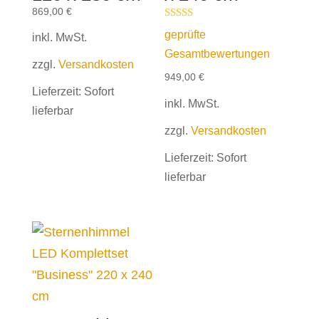
869,00
€
Bewertet mit
geprüfte
inkl. MwSt.
5.00
von 5
Gesamtbewertungen
zzgl.
Versandkosten
949,00
€
Lieferzeit:
Sofort
inkl. MwSt.
lieferbar
zzgl.
Versandkosten
Lieferzeit:
Sofort
lieferbar