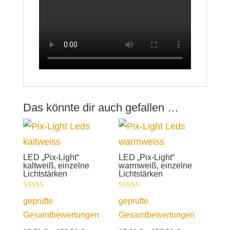
Das könnte dir auch gefallen …
LED „Pix-Light“
LED „Pix-Light“
kaltweiß, einzelne
warmweiß, einzelne
Lichtstärken
Lichtstärken
Bewertet mit
Bewertet mit
geprüfte
geprüfte
5.00
5.00
von 5
von 5
Gesamtbewertungen
Gesamtbewertungen