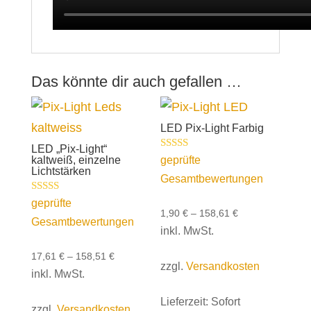
Das könnte dir auch gefallen …
LED Pix-Light Farbig
LED „Pix-Light“
Bewertet mit
geprüfte
kaltweiß, einzelne
5.00
Lichtstärken
Gesamtbewertungen
von 5
Bewertet mit
geprüfte
5.00
1,90
€
–
158,61
€
Gesamtbewertungen
von 5
inkl. MwSt.
17,61
€
–
158,51
€
zzgl.
Versandkosten
inkl. MwSt.
Lieferzeit:
Sofort
zzgl.
Versandkosten