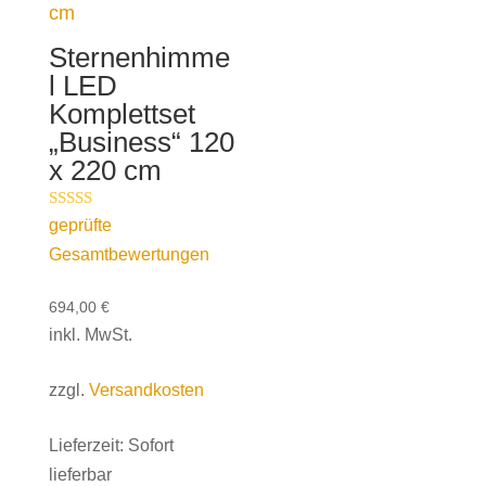
Sternenhimme
l LED
Komplettset
„Business“ 120
x 220 cm
Bewertet mit
geprüfte
5.00
Gesamtbewertungen
von 5
694,00
€
inkl. MwSt.
zzgl.
Versandkosten
Lieferzeit:
Sofort
lieferbar