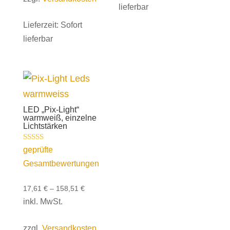
lieferbar
Lieferzeit:
Sofort
lieferbar
LED „Pix-Light“
warmweiß, einzelne
Lichtstärken
Bewertet mit
geprüfte
5.00
Gesamtbewertungen
von 5
17,61
€
–
158,51
€
inkl. MwSt.
zzgl.
Versandkosten