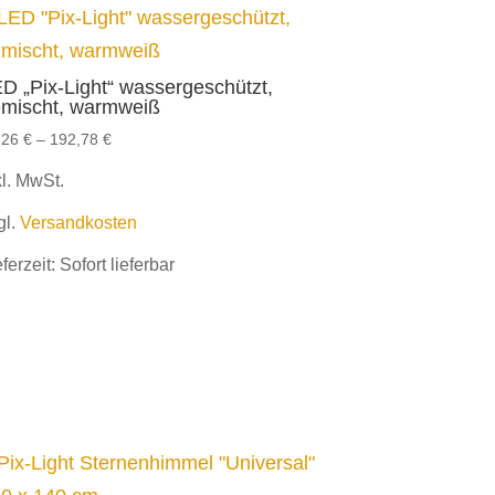
D „Pix-Light“ wassergeschützt,
mischt, warmweiß
,26
€
–
192,78
€
kl. MwSt.
gl.
Versandkosten
eferzeit:
Sofort lieferbar