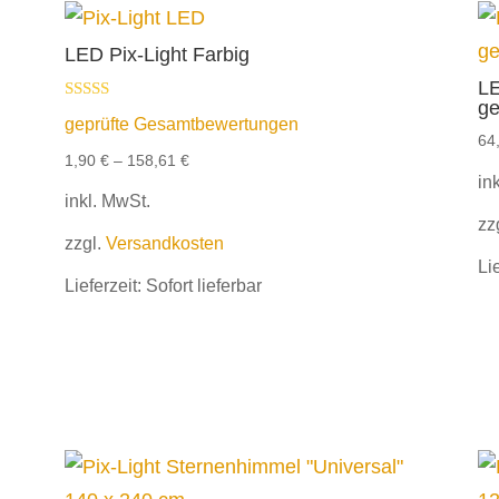
LED Pix-Light Farbig
LE
ge
Bewertet mit
geprüfte Gesamtbewertungen
5.00
64
von 5
1,90
€
–
158,61
€
in
inkl. MwSt.
zz
zzgl.
Versandkosten
Li
Lieferzeit:
Sofort lieferbar