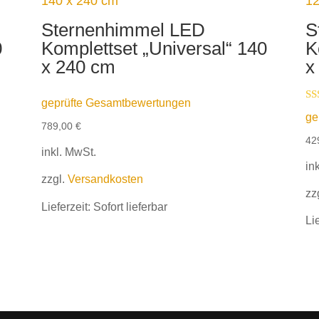
Sternenhimmel LED
S
0
Komplettset „Universal“ 140
K
x 240 cm
x
geprüfte Gesamtbewertungen
Be
ge
5.
789,00
€
vo
42
inkl. MwSt.
in
zzgl.
Versandkosten
zz
Lieferzeit:
Sofort lieferbar
Li