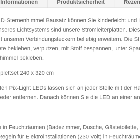
 Informationen
Produktsicherheit
Rezen
Wassergeschützt"
240
ED-Sternenhimmel Bausatz
können Sie kinderleicht und i
x
nseres Lichtsystems sind unsere Stromleiterplatten. Die
320
 unseren Verbindungsteckern beliebig erweitern. Die St
cm
te bekleben, verputzen, mit Stoff bespannen, unter Span
Menge
nhimmel bekleben.
n Pix-Light LEDs lassen sich an jeder Stelle mit der Han
ieder entfernen. Danach können Sie die LED an einer and
ls in Feuchträumen (Badezimmer, Dusche, Gästetoilette,
egeln für Elektroinstallationen (230 Volt) in Feuchträum