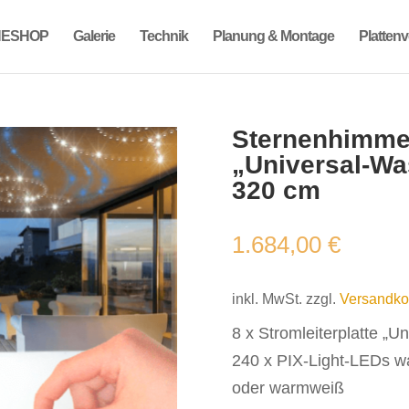
NESHOP
Galerie
Technik
Planung & Montage
Platten
Sternenhimme
„Universal-Wa
320 cm
1.684,00
€
inkl. MwSt.
zzgl.
Versandko
8 x Stromleiterplatte „U
240 x PIX-Light-LEDs wa
oder warmweiß