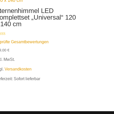
ternenhimmel LED
omplettset „Universal“ 120
 140 cm
wertet mit
prüfte Gesamtbewertungen
00
n 5
9,00
€
kl. MwSt.
gl.
Versandkosten
eferzeit:
Sofort lieferbar