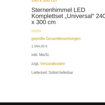
Sternenhimmel LED
Komplettset „Universal“ 24
x 300 cm
Bewertet mit
geprüfte Gesamtbewertungen
5.00
von 5
1.594,00
€
inkl. MwSt.
zzgl.
Versandkosten
Lieferzeit:
Sofort lieferbar