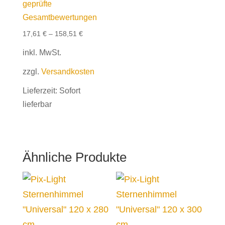
geprüfte
5.00
von 5
Gesamtbewertungen
17,61
€
–
158,51
€
inkl. MwSt.
zzgl.
Versandkosten
Lieferzeit:
Sofort
lieferbar
Ähnliche Produkte