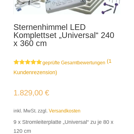
Sternenhimmel LED
Komplettset „Universal“ 240
x 360 cm
(
1
geprüfte Gesamtbewertungen
Bewertet
Kundenrezension)
mit
5.00
von 5,
basierend
1.829,00
€
auf
Kundenbewe
rtung
inkl. MwSt.
zzgl.
Versandkosten
9 x Stromleiterplatte „Universal“ zu je 80 x
120 cm