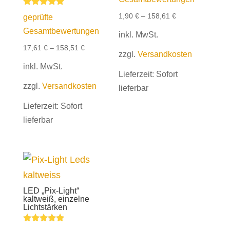
Bewertet mit
1,90
€
–
158,61
€
geprüfte
5.00
von 5
Gesamtbewertungen
inkl. MwSt.
17,61
€
–
158,51
€
zzgl.
Versandkosten
inkl. MwSt.
Lieferzeit:
Sofort
zzgl.
Versandkosten
lieferbar
Lieferzeit:
Sofort
lieferbar
LED „Pix-Light“
kaltweiß, einzelne
Lichtstärken
Bewertet mit