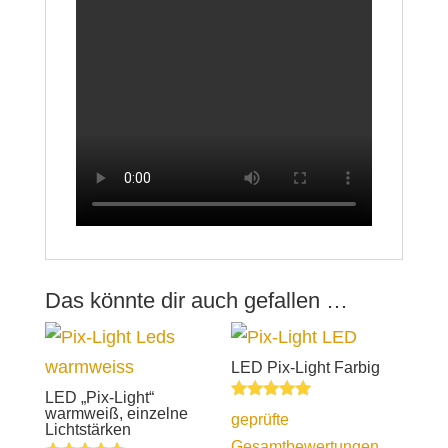
Das könnte dir auch gefallen …
LED Pix-Light Farbig
LED „Pix-Light“
Bewertet mit
warmweiß, einzelne
geprüfte
5.00
Lichtstärken
von 5
Gesamtbewertungen