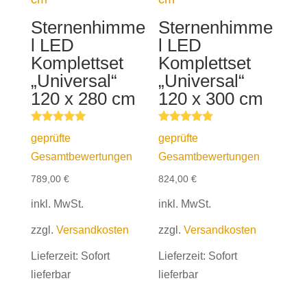
Sternenhimme
Sternenhimme
l LED
l LED
Komplettset
Komplettset
„Universal“
„Universal“
120 x 280 cm
120 x 300 cm
Bewertet mit
Bewertet mit
geprüfte
geprüfte
5.00
5.00
von 5
von 5
Gesamtbewertungen
Gesamtbewertungen
789,00
€
824,00
€
inkl. MwSt.
inkl. MwSt.
zzgl.
Versandkosten
zzgl.
Versandkosten
Lieferzeit:
Sofort
Lieferzeit:
Sofort
lieferbar
lieferbar