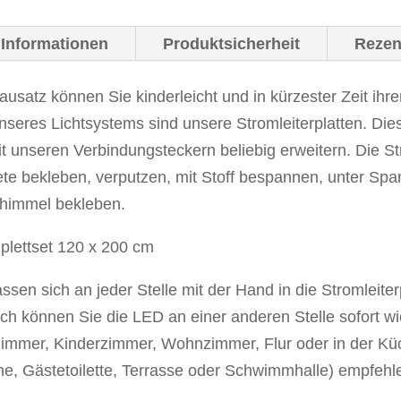
"Universal"
 Informationen
Produktsicherheit
Rezen
120
x
atz können Sie kinderleicht und in kürzester Zeit ihr
200
nseres Lichtsystems sind unsere Stromleiterplatten. Die
cm
 unseren Verbindungsteckern beliebig erweitern. Die St
Menge
te bekleben, verputzen, mit Stoff bespannen, unter Span
nhimmel bekleben.
ssen sich an jeder Stelle mit der Hand in die Stromleite
ach können Sie die LED an einer anderen Stelle sofort wi
mmer, Kinderzimmer, Wohnzimmer, Flur oder in der Küc
, Gästetoilette, Terrasse oder Schwimmhalle) empfehl