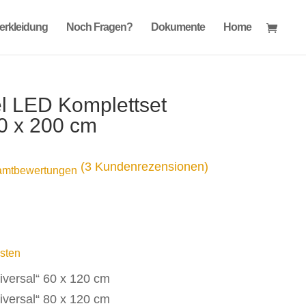
verkleidung
Noch Fragen?
Dokumente
Home
l LED Komplettset
20 x 200 cm
(
3
Kundenrezensionen)
amtbewertungen
sten
niversal“ 60 x 120 cm
niversal“ 80 x 120 cm