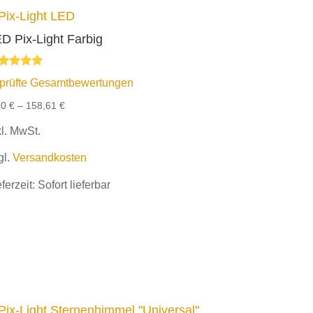
D Pix-Light Farbig
wertet mit
prüfte Gesamtbewertungen
00
n 5
90
€
–
158,61
€
kl. MwSt.
gl.
Versandkosten
eferzeit:
Sofort lieferbar