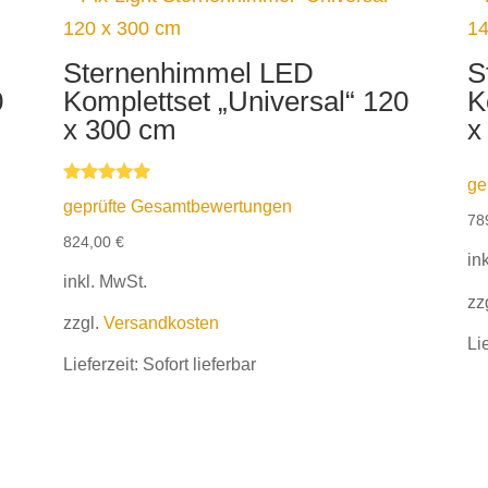
Sternenhimmel LED
S
0
Komplettset „Universal“ 120
K
x 300 cm
x
ge
Bewertet mit
geprüfte Gesamtbewertungen
5.00
78
von 5
824,00
€
in
inkl. MwSt.
zz
zzgl.
Versandkosten
Li
Lieferzeit:
Sofort lieferbar