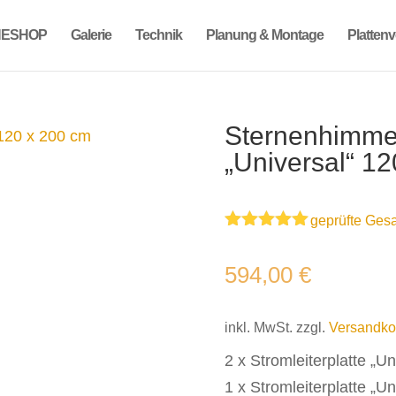
NESHOP
Galerie
Technik
Planung & Montage
Platten
Sternenhimme
„Universal“ 1
geprüfte Ges
Bewertet
mit
5.00
594,00
€
von 5,
basierend
auf
Kundenbewe
inkl. MwSt.
zzgl.
Versandko
rtungen
2 x Stromleiterplatte „U
1 x Stromleiterplatte „U