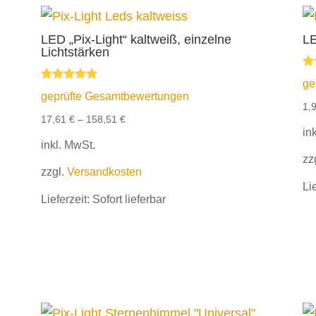
LED „Pix-Light“ kaltweiß, einzelne
LE
Lichtstärken
Be
ge
5.
Bewertet mit
geprüfte Gesamtbewertungen
vo
5.00
1,
von 5
17,61
€
–
158,51
€
in
inkl. MwSt.
zz
zzgl.
Versandkosten
Li
Lieferzeit:
Sofort lieferbar