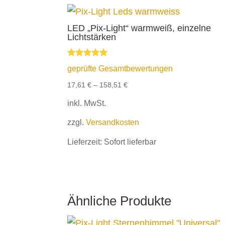
LED „Pix-Light“ warmweiß, einzelne
Lichtstärken
Bewertet mit
geprüfte Gesamtbewertungen
5.00
von 5
17,61
€
–
158,51
€
inkl. MwSt.
zzgl.
Versandkosten
Lieferzeit:
Sofort lieferbar
Ähnliche Produkte