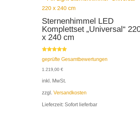
Sternenhimmel LED
Komplettset „Universal“ 22
x 240 cm
Bewertet mit
geprüfte Gesamtbewertungen
5.00
von 5
1.219,00
€
inkl. MwSt.
zzgl.
Versandkosten
Lieferzeit:
Sofort lieferbar