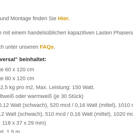
 und Montage finden Sie
Hier.
h mit einem handelsüblichen kapazitiven Lasten Phase
ch unter unseren
FAQs
.
ersal" beinhaltet:
 je 60 x 120 cm
 je 80 x 120 cm
2,5 kg pro m2, Max. Leistung: 150 Watt.
ltweiß oder warmweiß (je 30 Stück)
,12 Watt (schwach), 520 mcd / 0,16 Watt (mittel), 1010 m
12 Watt (schwach), 510 mcd / 0,16 Watt (mittel), 1020 mc
: 118 x 37 x 29 mm)
el, 1,5 m