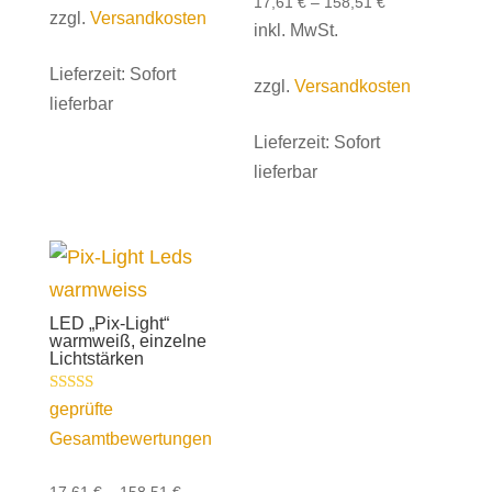
17,61
€
–
158,51
€
zzgl.
Versandkosten
inkl. MwSt.
Lieferzeit:
Sofort
zzgl.
Versandkosten
lieferbar
Lieferzeit:
Sofort
lieferbar
LED „Pix-Light“
warmweiß, einzelne
Lichtstärken
Bewertet mit
geprüfte
5.00
Gesamtbewertungen
von 5