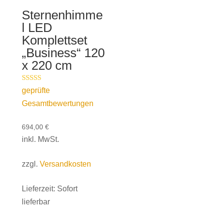
Sternenhimme
l LED
Komplettset
„Business“ 120
x 220 cm
Bewertet mit
geprüfte
5.00
Gesamtbewertungen
von 5
694,00
€
inkl. MwSt.
zzgl.
Versandkosten
Lieferzeit:
Sofort
lieferbar