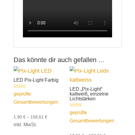
Das könnte dir auch gefallen …
LED Pix-Light Farbig
LED „Pix-Light“
Bewertet mit
geprüfte
kaltweiß, einzelne
5.00
Lichtstärken
Gesamtbewertungen
von 5
Bewertet mit
geprüfte
5.00
1,90
€
–
158,61
€
Gesamtbewertungen
von 5
inkl. MwSt.