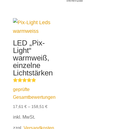
LED „Pix-
Light“
warmweiß,
einzelne
Lichtstärken
Bewertet mit
geprüfte
5.00
von 5
Gesamtbewertungen
17,61
€
–
158,51
€
inkl. MwSt.
zzgl.
Versandkosten