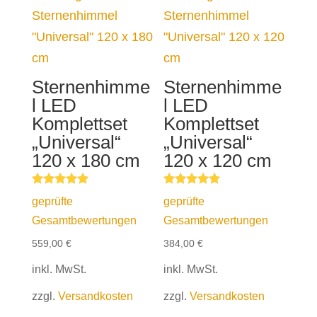
Sternenhimme
Sternenhimme
l LED
l LED
Komplettset
Komplettset
„Universal“
„Universal“
120 x 180 cm
120 x 120 cm
Bewertet mit
Bewertet
geprüfte
geprüfte
5.00
mit
von 5
4.80
Gesamtbewertungen
Gesamtbewertungen
von 5
559,00
€
384,00
€
inkl. MwSt.
inkl. MwSt.
zzgl.
Versandkosten
zzgl.
Versandkosten