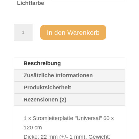
Lichtfarbe
Ergänzungsset
In den Warenkorb
60
x
120
Beschreibung
cm
zu
Zusätzliche Informationen
dem
Produktsicherheit
Komplettsets
Rezensionen (2)
Sternenhimmel
LED
1 x Stromleiterplatte "Universal" 60 x
"Universal"
120 cm
Menge
Dicke: 22 mm (+/- 1 mm), Gewicht: