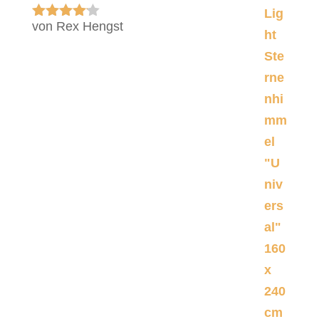
von Rex Hengst
Bewertet
mit
4
von 5