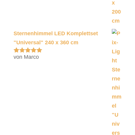
Sternenhimmel LED Komplettset
"Universal" 240 x 360 cm
von Marco
Bewertet
mit
5
von 5