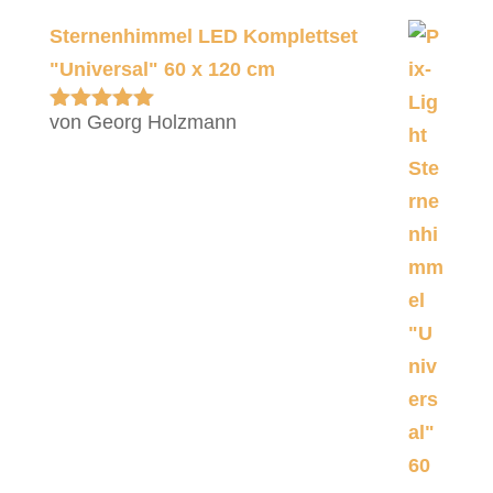
Sternenhimmel LED Komplettset
"Universal" 60 x 120 cm
von Georg Holzmann
Bewertet
mit
5
von 5