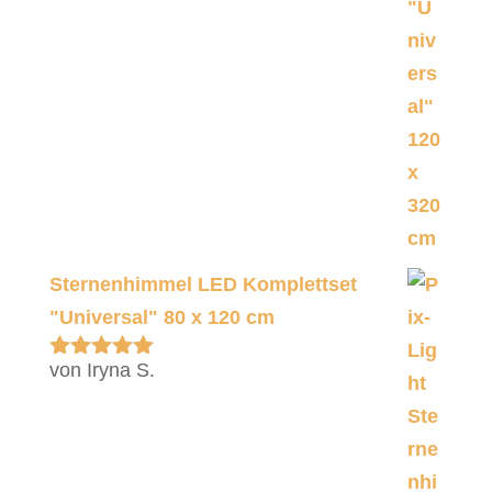
Sternenhimmel LED Komplettset
"Universal" 80 x 120 cm
von Iryna S.
Bewertet
mit
5
von 5