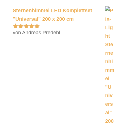
Sternenhimmel LED Komplettset
"Universal" 200 x 200 cm
von Andreas Predehl
Bewertet
mit
5
von 5