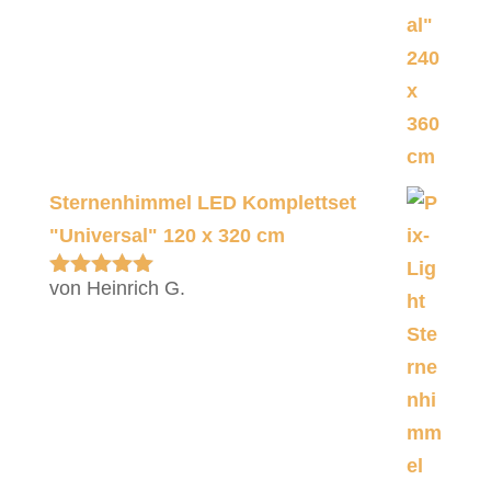
Sternenhimmel LED Komplettset
"Universal" 120 x 320 cm
von Heinrich G.
Bewertet
mit
5
von 5