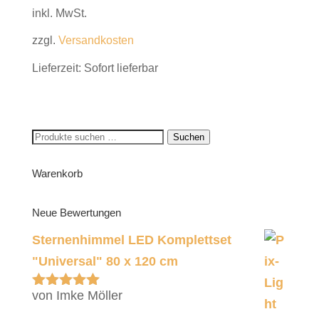
inkl. MwSt.
zzgl.
Versandkosten
Lieferzeit:
Sofort lieferbar
Suchen
Suchen
nach:
Warenkorb
Neue Bewertungen
Sternenhimmel LED Komplettset
"Universal" 80 x 120 cm
von Imke Möller
Bewertet
mit
5
von 5