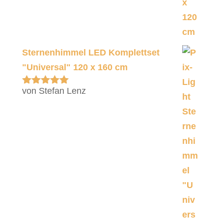
Sternenhimmel LED Komplettset
"Universal" 120 x 160 cm
von Stefan Lenz
Bewertet
mit
5
von 5