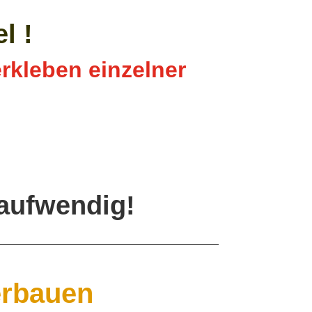
l !
rkleben einzelner
taufwendig!
erbauen