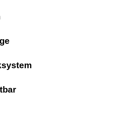
h
age
ksystem
tbar